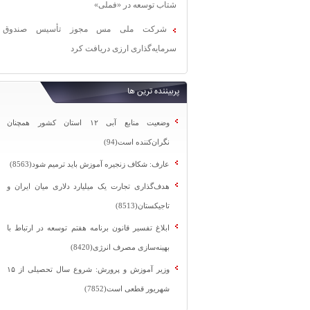
شتاب توسعه در «فملی»
شرکت ملی مس مجوز تأسیس صندوق
سرمایه‌گذاری ارزی دریافت کرد
پربیننده ترین ها
وضعیت منابع آبی ۱۲ استان کشور همچنان
نگران‌کننده است(94)
عارف: شکاف زنجیره آموزش باید ترمیم شود(8563)
هدف‌گذاری تجارت یک میلیارد دلاری میان ایران و
تاجیکستان(8513)
ابلاغ تفسیر قانون برنامه هفتم توسعه در ارتباط با
بهینه‌سازی مصرف انرژی(8420)
وزیر آموزش و پرورش: شروع سال تحصیلی از ۱۵
شهریور قطعی است(7852)