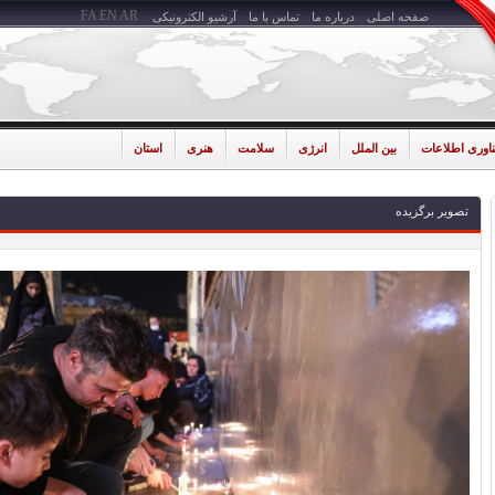
FA
EN
AR
صفحه اصلی
درباره ما
تماس با ما
آرشیو الکترونیکی
ناوری اطلاعات
بین الملل
انرژی
سلامت
هنری
استان
تصویر برگزیده