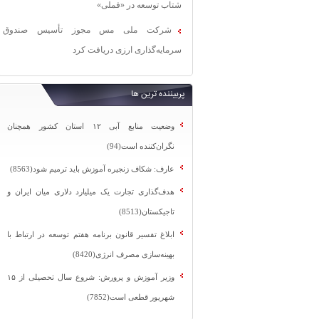
شتاب توسعه در «فملی»
شرکت ملی مس مجوز تأسیس صندوق
سرمایه‌گذاری ارزی دریافت کرد
پربیننده ترین ها
وضعیت منابع آبی ۱۲ استان کشور همچنان
نگران‌کننده است(94)
عارف: شکاف زنجیره آموزش باید ترمیم شود(8563)
هدف‌گذاری تجارت یک میلیارد دلاری میان ایران و
تاجیکستان(8513)
ابلاغ تفسیر قانون برنامه هفتم توسعه در ارتباط با
بهینه‌سازی مصرف انرژی(8420)
وزیر آموزش و پرورش: شروع سال تحصیلی از ۱۵
شهریور قطعی است(7852)