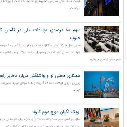
بازگشت.
سهم ۸۰ درصدی تولیدات ملی در تأمین 
جنوب
مدیرعامل شرکت م
شرکت از محل تولیدات ملی خبرداد
خورستان تأمین می‌شود.
همکاری دهلی نو و واشنگتن درباره ذخایر را
وزیران انرژی ایالات متحده آمریکا و هند توافق اولیه ذخیره‌س
کردند.
اوپک نگران موج دوم کرونا
سازمان کشورهای صادرکننده نفت (اوپک) درباره اثر منفی موج 
روند افزایش سطح ذخیره‌سازی‌های نفت اظهار نگرانی کرد.