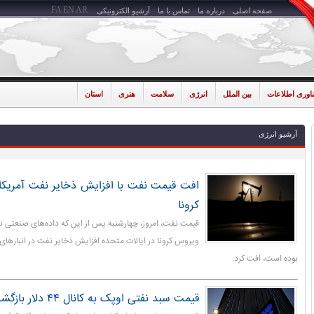
FA
EN
AR
صفحه اصلی
درباره ما
تماس با ما
آرشیو الکترونیکی
ناوری اطلاعات
بین الملل
انرژی
سلامت
هنری
استان
آرشیو انرژی
افت قیمت نفت با افزایش ذخایر نفت آمریک
کرونا
قیمت نفت، امروز، چهارشنبه پس از این که داده‌های صنعتی ن
ویروس کرونا در ایالات متحده افزایش ذخایر نفت در انبارهای 
بوده است، افت کرد.
قیمت سبد نفتی اوپک به کانال ۴۴ دلار بازگشت